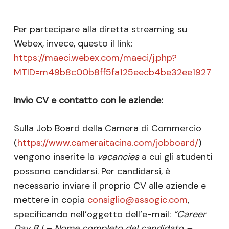
Per partecipare alla diretta streaming su
Webex, invece, questo il link:
https://maeci.webex.com/maeci/j.php?
MTID=m49b8c00b8ff5fa125eecb4be32ee1927
Invio CV e contatto con le aziende:
Sulla Job Board della Camera di Commercio
(
https://www.cameraitacina.com/jobboard/
)
vengono inserite la
vacancies
a cui gli studenti
possono candidarsi. Per candidarsi, è
necessario inviare il proprio CV alle aziende e
mettere in copia
consiglio@assogic.com
,
specificando nell’oggetto dell’e-mail:
“Career
Day BJ – Nome completo del candidato –