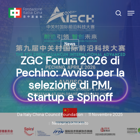
Vai
Menu
Men
al
ricerca
contenuto
principale
News
ZGC Forum 2026 di
Pechino: Avviso per la
selezione di PMI,
Startup e Spinoff
Da
Italy China Council Foundation
11 Novembre 2025
Nessun commento