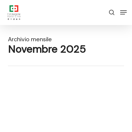
Vai
Menu
Men
al
ricerca
contenuto
principale
Archivio mensile
Novembre 2025