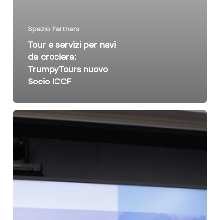
Spazio Partners
Tour e servizi per navi
da crociera:
TrumpyTours nuovo
Socio ICCF