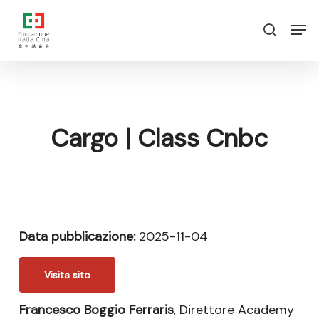
Vai
Menu
Men
al
ricerca
contenuto
principale
Cargo | Class Cnbc
Data pubblicazione:
2025-11-04
Visita sito
Francesco Boggio Ferraris
, Direttore Academy