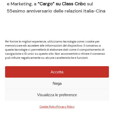
e Marketing, a
“Cargo” su Class Cnbc
sul
55esimo anniversario delle relazioni Italia-Cina
Per fornire le migliori esperienze, utilizziamo tecnologie come i cookie per
memorizzare e/o accedere alle informazioni del dispositivo. Il consenso a
queste tecnologie ci permetterà di elaborare dati come il comportamento di
navigazione o ID unici su questo sito. Non acconsentire o ritirare il consenso
può influire negativamente su alcune caratteristiche e funzioni.
Accetta
Nega
© Fondazione Italia Cina ETS - P.Iva 04132610967 - Tutti i
diritti riservati.
Privacy Policy
|
Cookie Policy
-
Credits
Visualizza le preferenze
x-
facebook
linkedin
instagram
xing
Cookie Policy
Privacy Policy
twitter