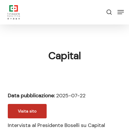
Vai
Menu
Men
al
ricerca
contenuto
principale
Capital
Data pubblicazione:
2025-07-22
Visita sito
Intervista al Presidente Boselli su Capital