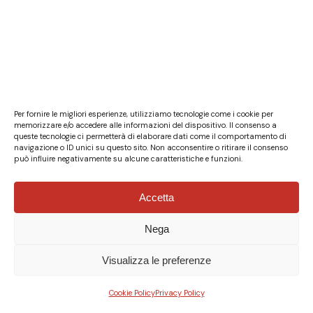
Per fornire le migliori esperienze, utilizziamo tecnologie come i cookie per
memorizzare e/o accedere alle informazioni del dispositivo. Il consenso a
queste tecnologie ci permetterà di elaborare dati come il comportamento di
navigazione o ID unici su questo sito. Non acconsentire o ritirare il consenso
può influire negativamente su alcune caratteristiche e funzioni.
Accetta
Nega
© Fondazione Italia Cina ETS - P.Iva 04132610967 - Tutti i
diritti riservati.
Privacy Policy
|
Cookie Policy
-
Credits
Visualizza le preferenze
x-
facebook
linkedin
instagram
xing
Cookie Policy
Privacy Policy
twitter