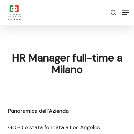
Vai
Menu
Men
al
ricerca
contenuto
principale
HR Manager full-time a
Milano
Panoramica dell’Azienda
GOFO è stata fondata a Los Angeles