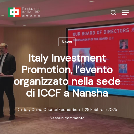
Vai
Menu
Men
al
ricerca
contenuto
principale
News
Italy Investment
Promotion, l’evento
organizzato nella sede
di ICCF a Nansha
Da
Italy China Council Foundation
28 Febbraio 2025
Nessun commento