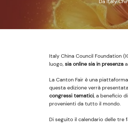
Premete Invio per effettuare la ricerca o E
Da
Italy Ch
Italy China Council Foundation (I
luogo,
sia online sia in presenza
a
La Canton Fair è una piattaforma 
questa edizione verrà presenta
congressi tematici
, a beneficio 
provenienti da tutto il mondo.
Di seguito il calendario delle tre f