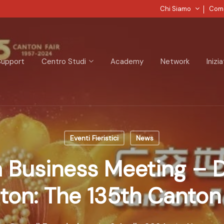
Chi Siamo
Come
Support
Centro Studi
Academy
Network
Inizi
Eventi Fieristici
News
a Business Meeting – 
ton: The 135th Canton 