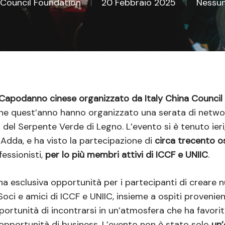
a Council Foundation
20 Febbraio 2025
Nessu
Capodanno cinese organizzato da Italy China Council
che quest’anno hanno organizzato una serata di networ
o del Serpente Verde di Legno. L’evento si è tenuto ieri
Adda, e ha visto la partecipazione di
circa trecento os
fessionisti,
per lo più membri attivi di ICCF e UNIIC
.
a esclusiva opportunità per i partecipanti di creare nu
oci e amici di ICCF e UNIIC, insieme a ospiti provenient
portunità di incontrarsi in un’atmosfera che ha favorit
 opportunità di business. L’evento non è stato solo
un’