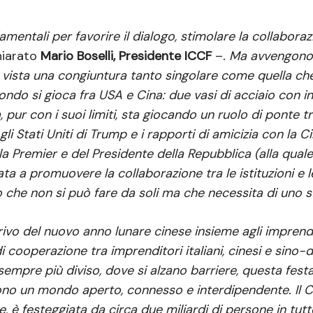
entali per favorire il dialogo, stimolare la collaboraz
hiarato
Mario Boselli, Presidente ICCF
–
. Ma avvengono
 è vista una congiuntura tanto singolare come quella 
ondo si gioca fra USA e Cina: due vasi di acciaio con i
ia, pur con i suoi limiti, sta giocando un ruolo di ponte
li Stati Uniti di Trump e i rapporti di amicizia con la C
della Premier e del Presidente della Repubblica (alla qual
a a promuovere la collaborazione tra le istituzioni e l
o che non si può fare da soli ma che necessita di uno s
ivo del nuovo anno lunare cinese insieme agli imprendi
 cooperazione tra imprenditori italiani, cinesi e sino-
sempre più diviso, dove si alzano barriere, questa fes
ogliono un mondo aperto, connesso e interdipendente. I
le, è festeggiata da circa due miliardi di persone in tu