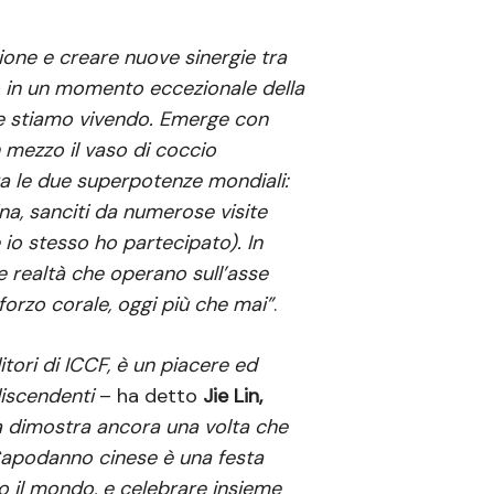
ione e creare nuove sinergie tra
 in un momento eccezionale della
che stiamo vivendo. Emerge con
n mezzo il vaso di coccio
 tra le due superpotenze mondiali:
ina, sanciti da numerose visite
e io stesso ho partecipato). In
e realtà che operano sull’asse
forzo corale, oggi più che mai”
.
tori di ICCF, è un piacere ed
discendenti
– ha detto
Jie Lin,
ta dimostra ancora una volta che
l Capodanno cinese è una festa
tto il mondo, e celebrare insieme