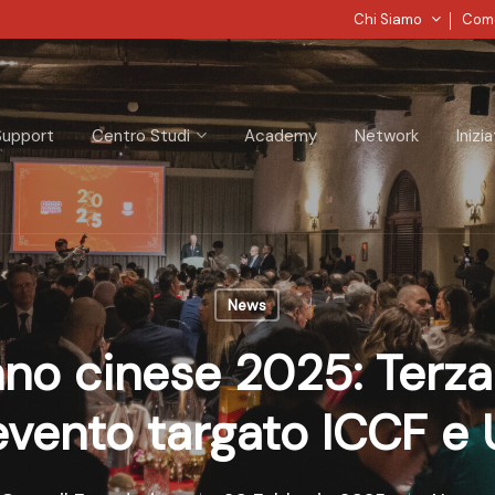
Chi Siamo
Come
Support
Centro Studi
Academy
Network
Inizi
News
o cinese 2025: Terza
’evento targato ICCF e 
SC per chiuderla