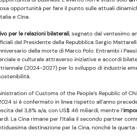
iosa opportunità per fare il punto sulle attuali dinami
talia e Cina.
vo per le relazioni bilaterali
, segnato dal ventesimo an
fficiali del Presidente della Repubblica Sergio Mattarel
niversario della morte di Marco Polo. Entrambi i Paesi
le e culturale attraverso iniziative e accordi bilater
triennale (2024-2027) per lo sviluppo di industrie eme
ostenibilità.
nistration of Customs of the People’s Republic of Chi
 2024 si è confermato in linea rispetto all’anno preced
escita del 3,8% a/a, con US$ 46 miliardi, mentre l’
impo
ardi. La Cina rimane per l’Italia il secondo partner com
ventiduesima destinazione per la Cina, nonché la quart