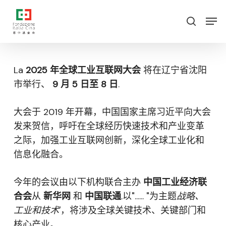
跳
菜
菜单
至
单
搜索
主
要
内
La
2025 年全球工业互联网大会
将在辽宁省沈阳
容
市举行、
9 月 5 日至 8 日
.
大会于 2019 年开幕，中国国家主席习近平向大会
发来贺信，呼吁在全球经历快速技术和产业变革
之际，加强工业互联网创新，深化全球工业化和
信息化融合。
今年的会议由以下机构联合主办
中国工业经济联
合会
从
新华网
和
中国联通
.以"...... "为主题
战略、
工业和技术
'，将涉及全球关键技术、关键部门和
核心产业。