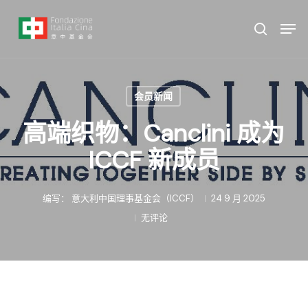
跳
菜
菜单
至
单
搜索
主
要
内
会员新闻
容
高端织物：Canclini 成为
ICCF 新成员
编写：
意大利中国理事基金会（ICCF）
24 9 月 2025
无评论