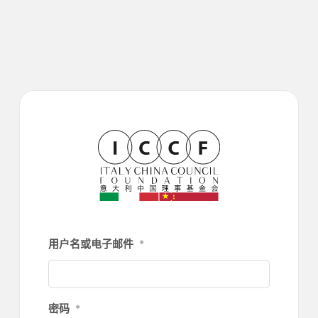
跳
菜
至
单
主
要
内
容
用户名或电子邮件
*
密码
*