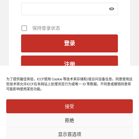
保持登录状态
注册
为了提供最佳体验，ICCF使用 Cookie 等技术来存储和/或访问设备信息。同意使用这
些技术将允许ICCF在本网站上处理浏览行为或唯一 ID 等数据。不同意或撤销同意将
忘记密码？
可能影响使用某些功能。
接受
©
ICCF 意大利中国理事会基金会
- V.A.T. 04132610967
拒绝
保留所有权利。
隐私政策
|
Cookie 政策
显示首选项