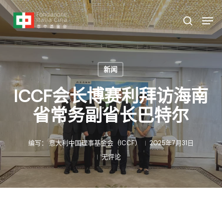
跳
菜
菜单
至
单
搜索
主
要
内
新闻
容
ICCF会长博赛利拜访海南
省常务副省长巴特尔
编写：
意大利中国理事基金会（ICCF）
2025年7月31日
无评论