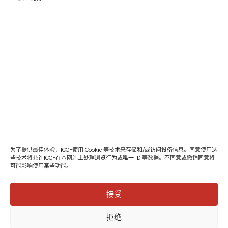
为了提供最佳体验，ICCF使用 Cookie 等技术来存储和/或访问设备信息。同意使用这
些技术将允许ICCF在本网站上处理浏览行为或唯一 ID 等数据。不同意或撤销同意将
可能影响使用某些功能。
接受
拒绝
© 意大利-中国ETS基金会 - 增值税号 04132610967 - 保留所