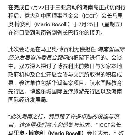
在完成自7月22日于三亚启动的海南岛正式访问行
程后，意大利中国理事基金会（ICCF）会长马里
奥·博赛利（Mario Boselli）于7月25日（星期五）
在海口受到海南省副省长巴特尔的接见。
此次会晤是在马里奥·博赛利无偿担任
海南省国际
经济发展咨询委员会顾问
的框架下进行的。会谈
中，双方深入探讨了博赛利此前数日与多家本地
政府机构及企业开展会晤与交流所取得的积极成
果。参访单位包括华润海棠项目、陵水国际教育
先行区、博鳌乐城国际医疗旅游先行区以及海南
国际经济发展局。
“
此次海南之行，我目睹了许多卓越的设施与项
目，这值得我们意大利借鉴与追求。”
ICCF会长
马里奥 · 博赛利（Mario Boselli）
会长表示，“
如