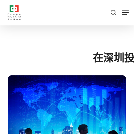
跳
菜
菜单
至
单
搜索
主
要
内
容
在深圳投资