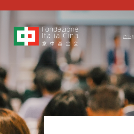
跳
至
主
要
企业
内
容