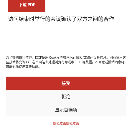
下载 PDF
访问结束时举行的会议确认了双方之间的合作
为了提供最佳体验，ICCF使用 Cookie 等技术来存储和/或访问设备信息。同意使用这
些技术将允许ICCF在本网站上处理浏览行为或唯一 ID 等数据。不同意或撤销同意将
可能影响使用某些功能。
接受
拒绝
© 意大利-中国ETS基金会 - 增值税号 04132610967 - 保留所
有权利。
隐私政策
|
Cookie 政策
-
网站制作
显示首选项
x-
脸
链
图
xing
隐私政策
隐私政策
twitter
书
接
集