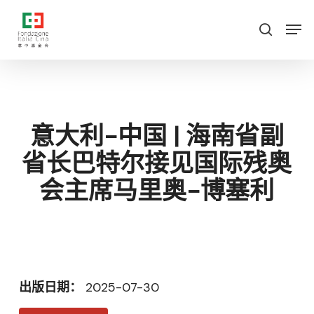
跳
菜
菜单
至
单
搜索
主
要
内
容
意大利-中国 | 海南省副
省长巴特尔接见国际残奥
会主席马里奥-博塞利
出版日期：
2025-07-30