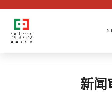
跳
至
主
要
企
内
容
按回车键搜索，或按 ESC 键关闭
新闻