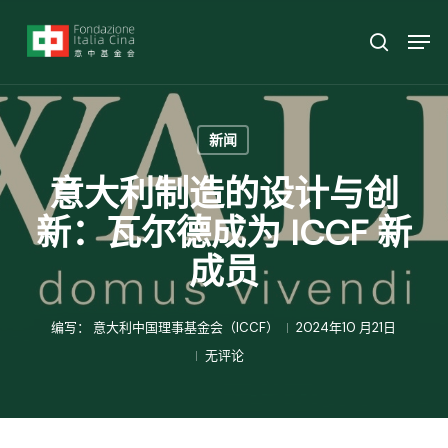
跳
菜
菜单
至
单
搜索
主
要
内
新闻
容
意大利制造的设计与创
新：瓦尔德成为 ICCF 新
成员
编写：
意大利中国理事基金会（ICCF）
2024年10 月21日
无评论