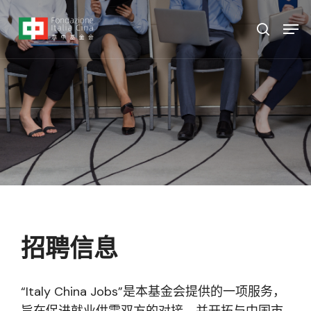
跳
菜
菜单
至
单
搜索
主
要
内
容
招聘信息
“Italy China Jobs”是本基金会提供的一项服务，