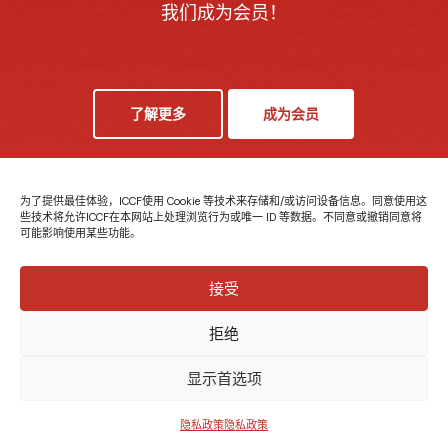
我们成为会员！
了解更多
成为会员
为了提供最佳体验，ICCF使用 Cookie 等技术来存储和/或访问设备信息。同意使用这
些技术将允许ICCF在本网站上处理浏览行为或唯一 ID 等数据。不同意或撤销同意将
可能影响使用某些功能。
接受
拒绝
© 意大利-中国ETS基金会 - 增值税号 04132610967 - 保留所
有权利。
隐私政策
|
Cookie 政策
-
网站制作
显示首选项
x-
脸
链
图
xing
隐私政策
隐私政策
twitter
书
接
集